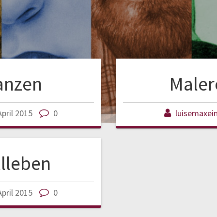
lanzen
Maler
April 2015
0
luisemaxei
llleben
April 2015
0