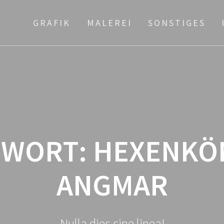
Zum
Inhalt
GRAFIK
MALEREI
SONSTIGES
springen
GWORT:
HEXENKÖ
ANGMAR
Nulla dies sine linea!