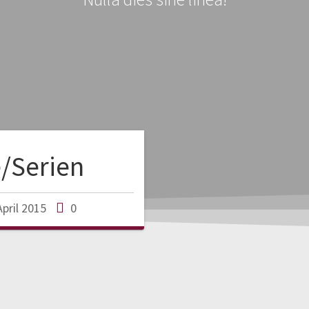
e/Serien
April 2015
0