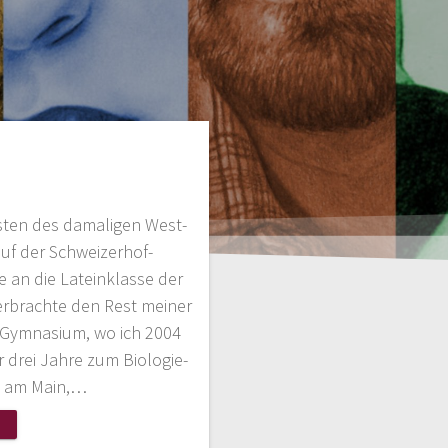
sten des damaligen West-
auf der Schweizerhof-
e an die Lateinklasse der
rbrachte den Rest meiner
Gymnasium, wo ich 2004
r drei Jahre zum Biologie-
t am Main,…