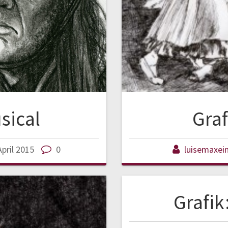
sical
Graf
April 2015
0
luisemaxei
Grafi