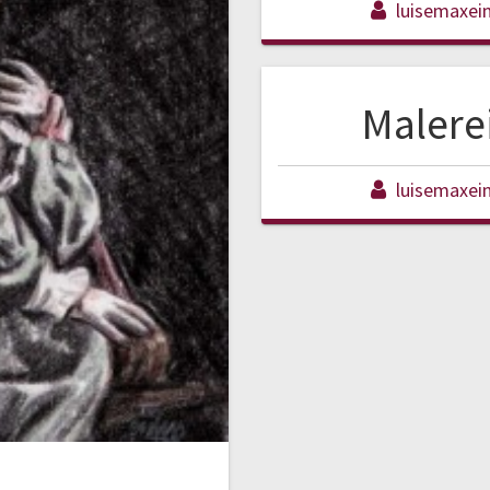
luisemaxei
Malere
luisemaxei